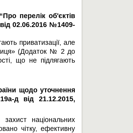
“Про перелік об'єктів
від 02.06.2016 №1409-
гають приватизації, але
ниця» (Додаток № 2 до
ості, що не підлягають
країни щодо уточнення
9а-д від 21.12.2015,
о захист національних
овано чітку, ефективну