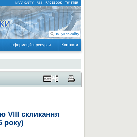
МАПА САЙТУ
RSS
FACEBOOK
TWITTER
Інформаційні ресурси
Контакти
ю VIII скликання
 року)