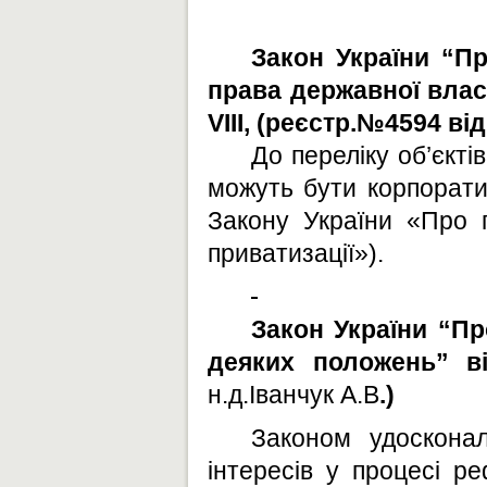
Закон України “Пр
права державної власн
VIII, (реєстр.№4594 від
До переліку об’єкті
можуть бути корпорати
Закону України «Про п
приватизації»).
Закон України “Пр
деяких положень” ві
н.д.Іванчук А.В
.)
Законом удосконал
інтересів у процесі р