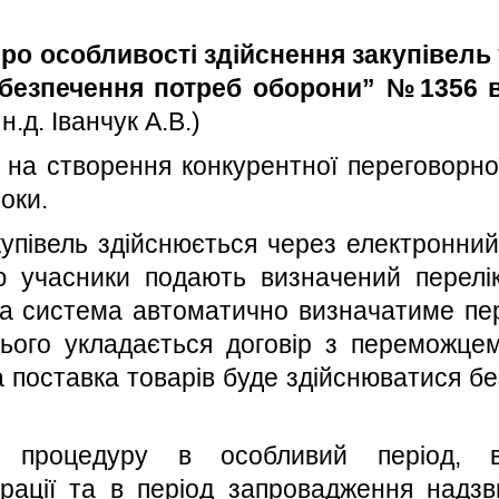
ро особливості здійснення закупівель т
безпечення потреб оборони” №1356 ві
н.д. Іванчук А.В.)
на створення конкурентної переговорної
оки.
акупівель здійснюється через електронни
 учасники подають визначений перелік
на система автоматично визначатиме пе
ього укладається договір з переможцем
ша поставка товарів буде здійснюватися 
у процедуру в особливий період, 
рації та в період запровадження надзв