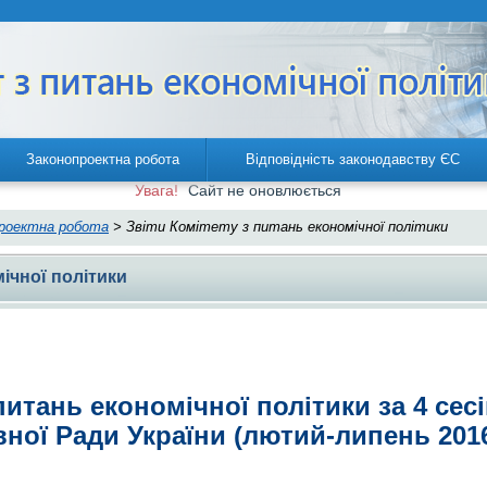
Законопроектна робота
Відповідність законодавству ЄС
Увага!
Cайт не оновлюється
роектна робота
> Звіти Комітету з питань економічної політики
мічної політики
питань економічної політики за 4 сесі
ної Ради України (лютий-липень 2016