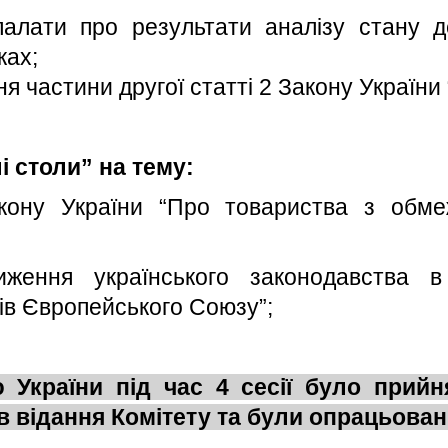
 палати про результати аналізу стану д
ках;
 частини другої статті 2 Закону України “
і столи” на тему:
акону України “Про товариства з обм
иження українського законодавства 
ів Європейського Союзу”;
України під час 4 сесії було прийня
 відання Комітету та були опрацьовані 