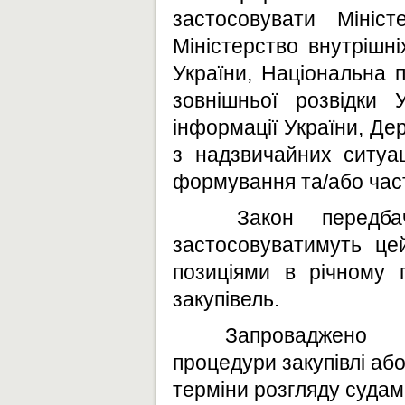
застосовувати Мініс
Міністерство внутрішн
України, Національна 
зовнішньої розвідки 
інформації України, Д
з надзвичайних ситуац
формування та/або час
Закон передба
застосовуватимуть цей
позиціями в річному п
закупівель.
З
апроваджено
процедури закупівлі або
терміни розгляду судам