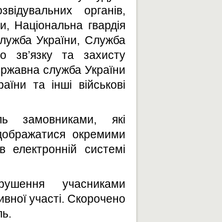
відувальних органів,
и, Національна гвардія
служба України, Служба
го зв’язку та захисту
ержавна служба України
їни та інші військові
ь замовниками, які
дображати
c
я окремими
в електронній системі
орушення
учасниками
вної участі.
Скорочено
ль.