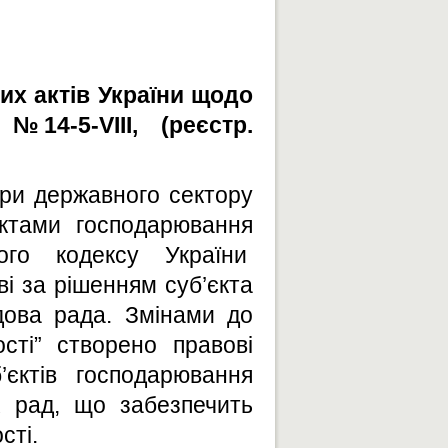
их актів України щодо
6 №14-5-VIII,
(реєстр.
ури державного сектору
єктами господарювання
ого кодексу України
і за рішенням суб’єкта
дова рада. Змінами до
сті” створено правові
’єктів господарювання
х рад, що забезпечить
сті.