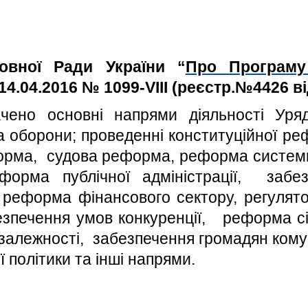
овної Ради України “
Про Програму 
 14.04.2016 № 1099-VIII (реєстр.№4426 ві
чено основні напрями діяльності Уряд
а оборони; проведенні конституційної ре
орма,
судова реформа, реформа системи
форма публічної адміністрації,
забе
, реформа фінансового сектору, регулято
зпечення умов конкуренції,
реформа сі
залежності,
забезпечення громадян кому
політики та інші напрями.