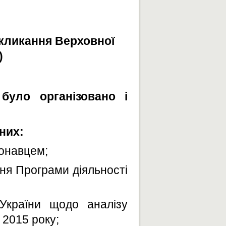
 скликання Верховної
)
було організовано і
 них:
конавцем;
ання Програми діяльності
 України щодо аналізу
 2015 року;