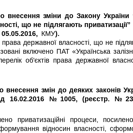
о внесення зміни до Закону України 
ості, що не підлягають приватизації” 
 05.05.2016,
КМУ
).
в права державної власності, що не підля
зовані включено ПАТ «Українська заліз
ерелік об'єктів права державної власн
о внесення змін до деяких законів У
д 16.02.2016 №1005, (реєстр. №231
ено приватизаційні процеси, посилен
еформування відносин власності, сформ