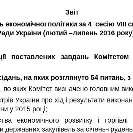
Звіт
ь економічної політики за 4
сесію VIII
Ради України (лютий –липень 2016 року
ії поставлених завдань Комітетом 
ідань, на яких розглянуто 54 питань, з
, по яких Комітет визначено головним ви
істрів України про хід і результати викон
їни у 2015 році;
ства економічного розвитку і торгівлі
 державних закупівель за січень-грудень