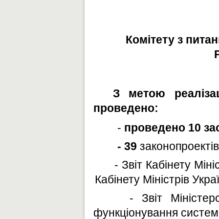
Комітету з питан
З метою реалізац
проведено:
-
проведено 10 зас
- 39
законопроектів
- Звіт Кабінету Мін
Кабінету Міністрів Укра
- Звіт Міністер
функціонування системи