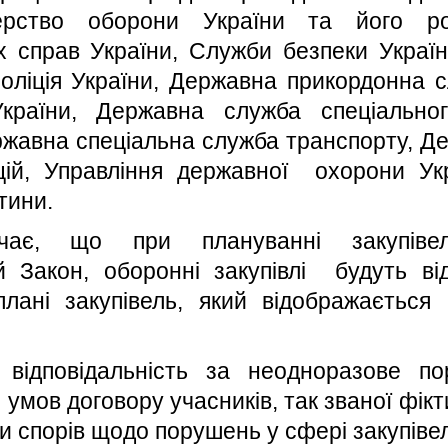
терство оборони України та його роз
іх справ України, Служби безпеки Україн
поліція України, Державна прикордонна 
України, Державна служба спеціально
ержавна спеціальна служба транспорту, Д
ій, Управління державної охорони Укра
тини.
чає, що при плануванні закупівел
 Закон, оборонні закупівлі
будуть ві
лані закупівель, який відображається 
відповідальність за неодноразове п
 умов договору учасників, так званої фікти
и спорів щодо порушень у сфері закупіве