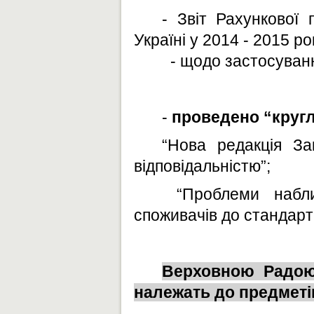
- Звіт Рахункової
Україні у 2014 - 2015 ро
- щодо застосування
-
проведено “кругл
“Нова редакція З
відповідальністю”;
“Проблеми набл
споживачів до стандарт
Верховною Радою 
належать до предметів